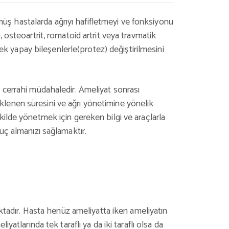
rmüş hastalarda ağrıyı hafifletmeyi ve fonksiyonu
 osteoartrit, romatoid artrit veya travmatik
cek yapay bileşenlerle(protez) değiştirilmesini
r cerrahi müdahaledir. Ameliyat sonrası
beklenen süresini ve ağrı yönetimine yönelik
 şekilde yönetmek için gereken bilgi ve araçlarla
uç almanızı sağlamaktır.
tadır. Hasta henüz ameliyatta iken ameliyatın
atlarında tek taraflı ya da iki taraflı olsa da