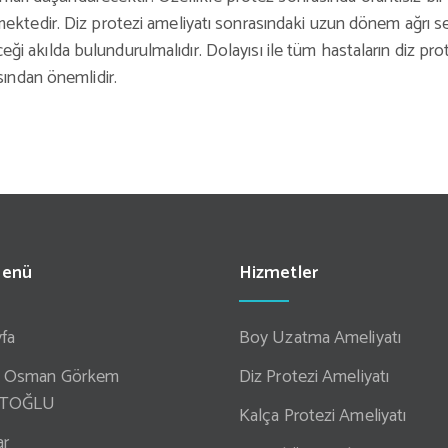
ektedir. Diz protezi ameliyatı sonrasındaki uzun dönem ağrı s
eceği akılda bulundurulmalıdır. Dolayısı ile tüm hastaların diz pro
sından önemlidir.
Menü
Hizmetler
fa
Boy Uzatma Ameliyatı
r. Osman Görkem
Diz Protezi Ameliyatı
TOĞLU
Kalça Protezi Ameliyatı
ar