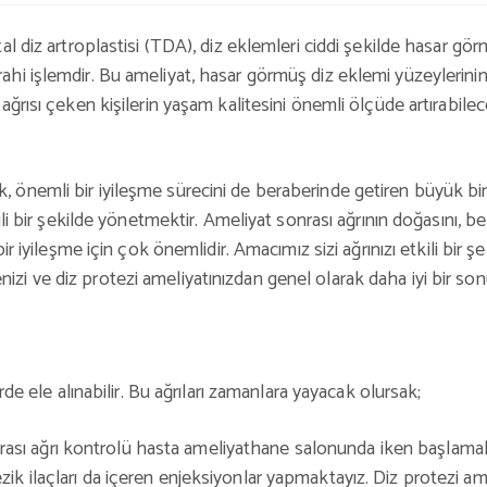
tal diz artroplastisi (TDA), diz eklemleri ciddi şekilde hasar gö
ahi işlemdir. Bu ameliyat, hasar görmüş diz eklemi yüzeylerinin,
 ağrısı çeken kişilerin yaşam kalitesini önemli ölçüde artırabile
, önemli bir iyileşme sürecini de beraberinde getiren büyük bi
tkili bir şekilde yönetmektir. Ameliyat sonrası ağrının doğasını, 
 bir iyileşme için çok önemlidir. Amacımız sizi ağrınızı etkili bir
zi ve diz protezi ameliyatınızdan genel olarak daha iyi bir son
erde ele alınabilir. Bu ağrıları zamanlara yayacak olursak;
rası ağrı kontrolü hasta ameliyathane salonunda iken başlamak
k ilaçları da içeren enjeksiyonlar yapmaktayız. Diz protezi ameliy