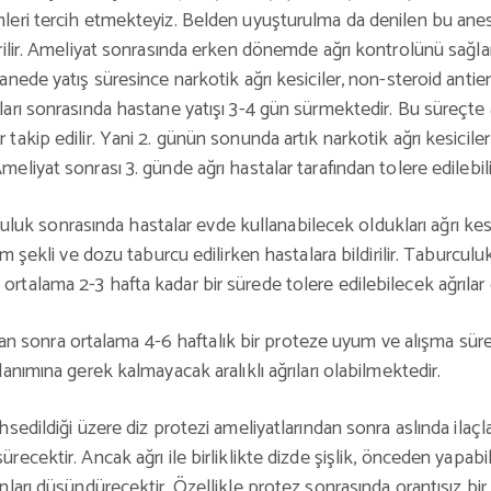
emleri tercih etmekteyiz. Belden uyuşturulma da denilen bu an
rilir. Ameliyat sonrasında erken dönemde ağrı kontrolünü sağlamak
anede yatış süresince narkotik ağrı kesiciler, non-steroid antien
tları sonrasında hastane yatışı 3-4 gün sürmektedir. Bu süreçte
takip edilir. Yani 2. günün sonunda artık narkotik ağrı kesiciler 
meliyat sonrası 3. günde ağrı hastalar tarafından tolere edilebil
luk sonrasında hastalar evde kullanabilecek oldukları ağrı kesicil
ım şekli ve dozu taburcu edilirken hastalara bildirilir. Taburculu
ortalama 2-3 hafta kadar bir sürede tolere edilebilecek ağrıla
an sonra ortalama 4-6 haftalık bir proteze uyum ve alışma süre
lanımına gerek kalmayacak aralıklı ağrıları olabilmektedir.
sedildiği üzere diz protezi ameliyatlarından sonra aslında ilaçla
ürecektir. Ancak ağrı ile birliklikte dizde şişlik, önceden yapa
unları düşündürecektir. Özellikle protez sonrasında orantısız b