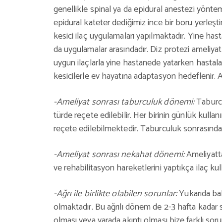
genellikle spinal ya da epidural anestezi yönt
epidural kateter dediğimiz ince bir boru yerleşti
kesici ilaç uygulamaları yapılmaktadır. Yine hast
da uygulamalar arasındadır. Diz protezi ameliya
uygun ilaçlarla yine hastanede yatarken hastalar 
kesicilerle ev hayatına adaptasyon hedeflenir. A
-Ameliyat sonrası taburculuk dönemi:
Taburcu
türde reçete edilebilir. Her birinin günlük kullan
reçete edilebilmektedir. Taburculuk sonrasında 
-Ameliyat sonrası nekahat dönemi:
Ameliyatt
ve rehabilitasyon hareketlerini yaptıkça ilaç kul
-Ağrı ile birlikte olabilen sorunlar:
Yukarıda bah
olmaktadır. Bu ağrılı dönem de 2-3 hafta kadar s
olması veya yarada akıntı olması bize farklı sor