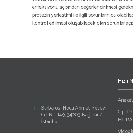
enfeksiyonu açısından değerlendirilmesi gerekm
protezin yerleştimi ile ilgili sorunların da olabil
kontrol edilmesi oluşabilecek olan sorunlar açı
Hızlı 
Anasay
Barbaros, Hoca Ahmet Yesevi
Op. D
Cd. No: 149, 34203 Bağcılar /
MURA
İstanbul
Videol