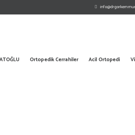
info@drgorkemmur
RATOĞLU
Ortopedik Cerrahiler
Acil Ortopedi
V
Protezi Ameliyatı Sonrası 