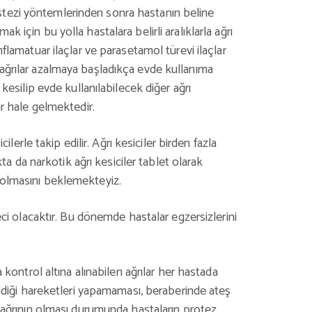
estezi yöntemlerinden sonra hastanın beline
 için bu yolla hastalara belirli aralıklarla ağrı
flamatuar ilaçlar ve parasetamol türevi ilaçlar
 ağrılar azalmaya başladıkça evde kullanıma
kesilip evde kullanılabilecek diğer ağrı
ir hale gelmektedir.
erle takip edilir. Ağrı kesiciler birden fazla
kta da narkotik ağrı kesiciler tablet olarak
r olmasını beklemekteyiz.
ci olacaktır. Bu dönemde hastalar egzersizlerini
 kontrol altına alınabilen ağrılar her hastada
bildiği hareketleri yapamaması, beraberinde ateş
ir ağrının olması durumunda hastaların protez