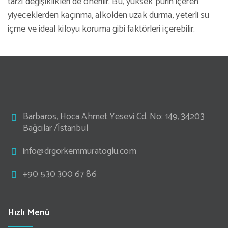
tarzı değişiklikleri de önerilir. Bu, yüksek purin içeren
yiyeceklerden kaçınma, alkolden uzak durma, yeterli su
içme ve ideal kiloyu koruma gibi faktörleri içerebilir.
Barbaros, Hoca Ahmet Yesevi Cd. No: 149, 34203
Bağcılar /İstanbul
info@drgorkemmuratoglu.com
+90 530 300 67 86
Hızlı Menü